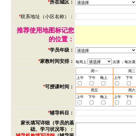
*
所在城区：
*
联系地址（小区名称）：
推荐使用地图标记您
的位置：
*
学员年级：
*
家教时间安排：
每周上
次课 ；每次
周一
周二
上午
下午
晚上
上午
下午
*
可授课时间：
周五
周六
上午
下午
晚上
上午
下午
*
辅导科目：
家长填写详细（学员的基
础、学习状况等）：
辅导机构填写详细
（辅导班