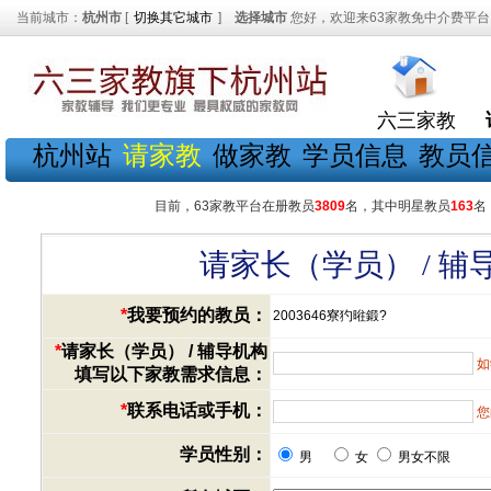
当前城市：
杭州市
[
切换其它城市
]
选择城市
您好，欢迎来63家教免中介费平台
六三家教
杭州站
请家教
做家教
学员信息
教员
目前，63家教平台在册教员
3809
名，其中明星教员
163
名
请家长（学员） / 
*
我要预约的教员：
2003646寮犳暀鍛?
*
请家长（学员） / 辅导机构
如
填写以下家教需求信息：
*
联系电话或手机：
您
学员性别：
男
女
男女不限