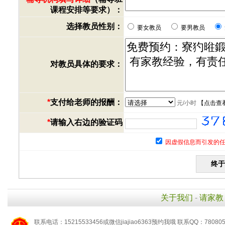
课程安排等要求）：
选择教员性别：
要女教员
要男教员
对教员具体的要求：
*
支付给老师的报酬：
元/小时
【
点击查
*
请输入右边的验证码
因虚假信息而引发的任
关于我们
-
请家教
联系电话：15215533456或微信jiajiao6363预约我哦 联系QQ：78080