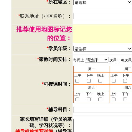
*
所在城区：
*
联系地址（小区名称）：
推荐使用地图标记您
的位置：
*
学员年级：
*
家教时间安排：
每周上
次课 ；每次
周一
周二
上午
下午
晚上
上午
下午
*
可授课时间：
周五
周六
上午
下午
晚上
上午
下午
*
辅导科目：
家长填写详细（学员的基
础、学习状况等）：
辅导机构填写详细
（辅导班