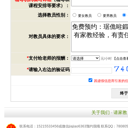
课程安排等要求）：
选择教员性别：
要女教员
要男教员
对教员具体的要求：
*
支付给老师的报酬：
元/小时
【
点击查
*
请输入右边的验证码
因虚假信息而引发的任
关于我们
-
请家教
联系电话：15215533456或微信jiajiao6363预约我哦 联系QQ：78080