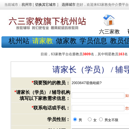
当前城市：
杭州市
[
切换其它城市
]
选择城市
您好，欢迎来63家教免中介费平台
六三家教
杭州站
请家教
做家教
学员信息
教员
目前，63家教平台在册教员
3809
名，其中明星教员
163
名
请家长（学员） / 
*
我要预约的教员：
2003647琚佹暀鍛?
*
请家长（学员） / 辅导机构
如
填写以下家教需求信息：
*
联系电话或手机：
您
学员性别：
男
女
男女不限