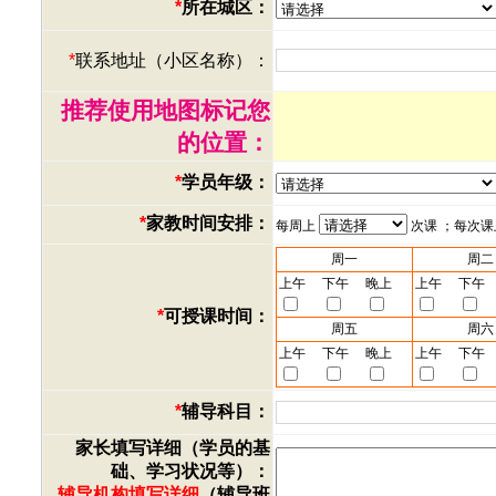
*
所在城区：
*
联系地址（小区名称）：
推荐使用地图标记您
的位置：
*
学员年级：
*
家教时间安排：
每周上
次课 ；每次
周一
周二
上午
下午
晚上
上午
下午
*
可授课时间：
周五
周六
上午
下午
晚上
上午
下午
*
辅导科目：
家长填写详细（学员的基
础、学习状况等）：
辅导机构填写详细
（辅导班