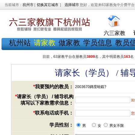
当前城市：
杭州市
[
切换其它城市
]
选择城市
您好，欢迎来63家教免中介费平台
六三家教
杭州站
请家教
做家教
学员信息
教员
目前，63家教平台在册教员
3809
名，其中明星教员
163
名
请家长（学员） / 
*
我要预约的教员：
2003670鏄庢暀鍛?
*
请家长（学员） / 辅导机构
如
填写以下家教需求信息：
*
联系电话或手机：
您
学员性别：
男
女
男女不限