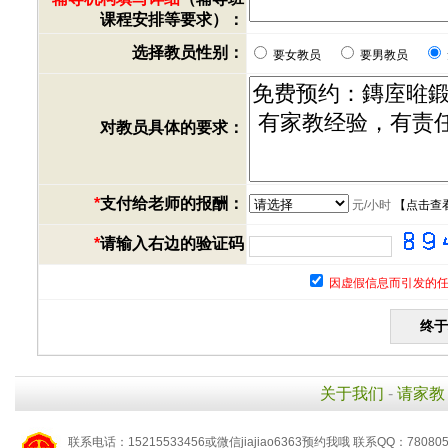
课程安排等要求）：
选择教员性别：
要女教员
要男教员
对教员具体的要求：
*
支付给老师的报酬：
元/小时
【
点击查
*
请输入右边的验证码
因虚假信息而引发的任
关于我们
-
请家教
联系电话：15215533456或微信jiajiao6363预约我哦 联系QQ：78080