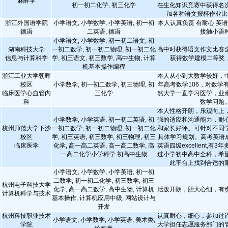
麻醉学
初一初二化学, 初三化学
在生化知识竞赛中获得名
加各种语文报杯作业比
浙江外国语学院
小学语文, 小学数学, 小学英语, 初一初
本人认真负责 有耐心 英
德语
二英语, 德语
接触小语
小学语文, 小学数学, 初一初二语文, 初
湖南科技大学
一初二数学, 初一初二物理, 初一初二化
高中时获得语文作文比赛
信息与计算科学
学, 初三语文, 初三数学, 高中生物, 计算
获得数学建模二等奖
机基本操作编程
浙江工业大学朝晖
本人从小到大数学较好，中
校区
小学数学, 初一初二数学, 初三物理, 初
年高考数学106，对数学
临床医学心血管内
三化学
然大学一直学习医学，业
科
数学问题
本人性格开朗，乐观向上
小学数学, 小学英语, 初一初二英语, 初
强的适应和沟通能力，耐
杭州师范大学下沙
一初二数学, 初一初二物理, 初一初二化
和家长好评。可针对不同
校区
学, 初三英语, 初三数学, 初三物理, 初三
具体学习规划。高考英语成
临床医学
化学, 高一高二英语, 高一高二数学, 高
英语四级excellent,有
一高二化学小学科学 初高中生物
过小学初中高中全科，希
此平台上找到合适的
小学语文, 小学数学, 小学英语, 初一初
二数学, 初一初二化学, 初三数学, 初三
杭州电子科技大学
化学, 高一高二数学, 高中生物, 计算机
活泼开朗，胆大心细，有
计算机科学与技术
基本操作, 计算机应用中级, 网站设计与
开发
杭州科技职业技术
认真耐心，细心，参加过
小学语文, 小学数学, 小学英语, 美术类,
学院
大学担任志愿服务部门的