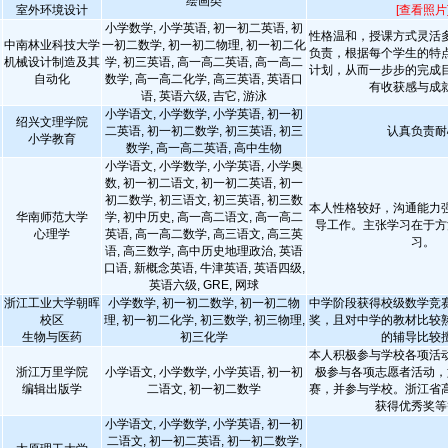
绘画类
室外环境设计
[查看照片
小学数学, 小学英语, 初一初二英语, 初
性格温和，授课方式灵活
中南林业科技大学
一初二数学, 初一初二物理, 初一初二化
负责，根据每个学生的特
机械设计制造及其
学, 初三英语, 高一高二英语, 高一高二
计划，从而一步步的完成
自动化
数学, 高一高二化学, 高三英语, 英语口
有收获感与成
语, 英语六级, 吉它, 游泳
小学语文, 小学数学, 小学英语, 初一初
绍兴文理学院
二英语, 初一初二数学, 初三英语, 初三
认真负责耐
小学教育
数学, 高一高二英语, 高中生物
小学语文, 小学数学, 小学英语, 小学奥
数, 初一初二语文, 初一初二英语, 初一
初二数学, 初三语文, 初三英语, 初三数
本人性格较好，沟通能力
华南师范大学
学, 初中历史, 高一高二语文, 高一高二
导工作。主张学习在于方
心理学
英语, 高一高二数学, 高三语文, 高三英
习。
语, 高三数学, 高中历史地理政治, 英语
口语, 新概念英语, 牛津英语, 英语四级,
英语六级, GRE, 网球
浙江工业大学朝晖
小学数学, 初一初二数学, 初一初二物
中学阶段获得校级数学竞
校区
理, 初一初二化学, 初三数学, 初三物理,
奖，且对中学的教材比较
生物与医药
初三化学
的辅导比较
本人积极参与学校各项活
浙江万里学院
小学语文, 小学数学, 小学英语, 初一初
极参与各项志愿者活动，
编辑出版学
二语文, 初一初二数学
赛，并参与学校。浙江省
获得优秀奖等
小学语文, 小学数学, 小学英语, 初一初
二语文, 初一初二英语, 初一初二数学,