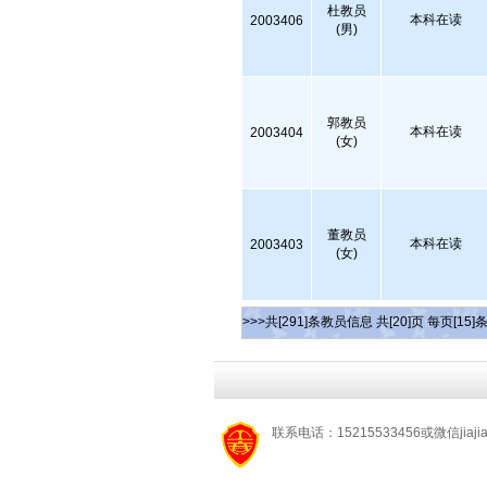
杜教员
本科在读
2003406
(男)
郭教员
本科在读
2003404
(女)
董教员
本科在读
2003403
(女)
>>>共[291]条教员信息 共[20]页 每页[15]
联系电话：15215533456或微信jiaj