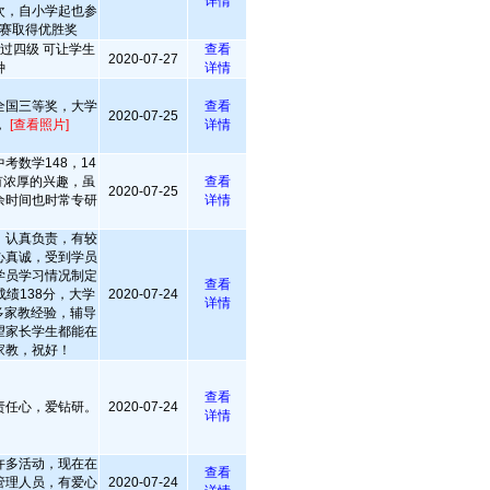
详情
次，自小学起也参
赛取得优胜奖
语过四级 可让学生
查看
2020-07-27
种
详情
全国三等奖，大学
查看
2020-07-25
，
[查看照片]
详情
考数学148，14
有浓厚的兴趣，虽
查看
2020-07-25
余时间也时常专研
详情
。
，认真负责，有较
心真诚，受到学员
学员学习情况制定
查看
绩138分，大学
2020-07-24
详情
3年多家教经验，辅导
望家长学生都能在
家教，祝好！
查看
责任心，爱钻研。
2020-07-24
详情
许多活动，现在在
查看
管理人员，有爱心
2020-07-24