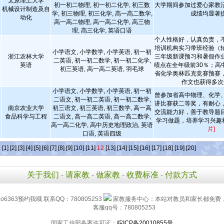
太原理工大学
初一初二物理, 初一初二化学, 初三数
大学期间参加过爱心家教
机械设计制造及自
学, 初三物理, 初三化学, 高一高二数学,
成绩均显著
动化
高一高二物理, 高一高二化学, 高三物
理, 高三化学, 英语口语
个人性格好，认真负责，
培训机构实习带班经验（
小学语文, 小学数学, 小学英语, 初一初
浙江农林大学
三年级新课预习和暑假作
二英语, 初一初二数学, 初一初二化学,
英语
绩点在全年级前30％；高
初三英语, 高一高二英语, 羽毛球
省化学奥林匹克竞赛预赛
作文也获得多次
小学语文, 小学数学, 小学英语, 初一初
曾参加省高中物理、化学
二语文, 初一初二英语, 初一初二数学,
讲比赛获二等奖，有耐心
南京农业大学
初三语文, 初三英语, 初三数学, 高一高
交流能力好，善于教导题
食品科学与工程
二语文, 高一高二英语, 高一高二数学,
学习做题，培养学习兴趣
高一高二化学, 高中历史地理政治, 英语
片]
口语, 英语四级
条
[1]
[2]
[3]
[4]
[5]
[6]
[7]
[8]
[9]
[10]
[11]
12
[13]
[14]
[15]
[16]
[17]
[18]
[19]
[20]
关于我们
-
请家教
-
做家教
-
收费标准
-
付款方式
iao6363预约我哦 联系QQ：780805253
家教服务中心：本站对教员和家长都免费
客服qq号：780805253
国家工信部备案许可证：
皖ICP备20010855号