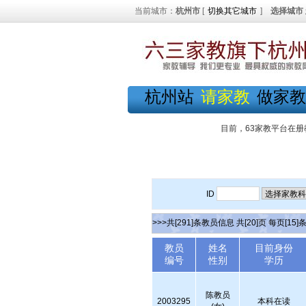
当前城市：
杭州市
[
切换其它城市
]
选择城市
杭州站
请家教
做家教
目前，63家教平台在册
ID
>>>共[291]条教员信息 共[20]页 每页[15]
教员
姓名
目前身份
编号
性别
学历
陈教员
2003295
本科在读