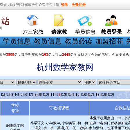
您好，欢迎来63家教免中介费平台！请
登录
免费注册
六三家教
请家教
学员信息
教员登录
学员信息
教员信息
教员必读
加盟招商
教员
3809
名，其中明星教员
163
名，帮助
2448
名学员找到了合适的老师。今日更新教
杭州数学家教网
条
[1]
[2]
[3]
[4]
[5]
[6]
[7]
[8]
[9]
[10]
[11]
12
[13]
[14]
[15]
[16]
[17]
[18]
[19]
[20]
学校
可教授课程
自我描
专业
毕业于杭州萧山二中，多
小学语文, 小学数学, 小学英语, 初一初
在高中各科门积极参加竞
皖南医学院
二语文, 初一初二英语, 初一初二数学,
参加活动 ，也不曾落下过