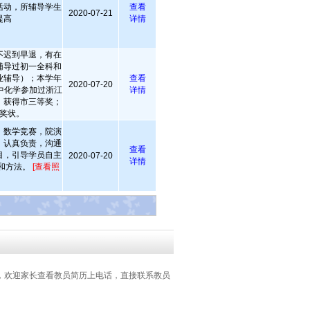
活动，所辅导学生
查看
2020-07-21
提高
详情
不迟到早退，有在
辅导过初一全科和
业辅导）；本学年
查看
2020-07-20
中化学参加过浙江
详情
，获得市三等奖；
奖状。
、数学竞赛，院演
，认真负责，沟通
查看
目，引导学员自主
2020-07-20
详情
和方法。
[查看照
，欢迎家长查看教员简历上电话，直接联系教员