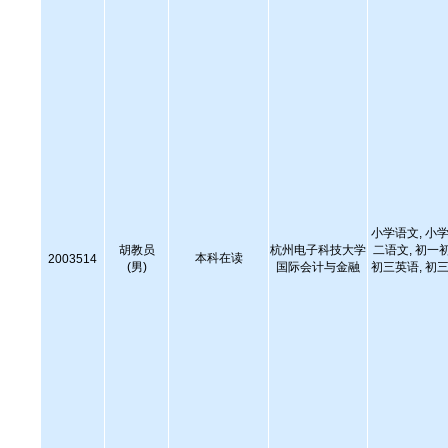
小学语文, 小学
胡教员
杭州电子科技大学
二语文, 初一
本科在读
2003514
(男)
国际会计与金融
初三英语, 初三