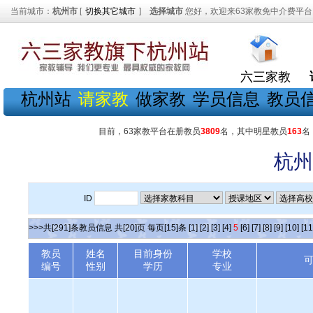
当前城市：
杭州市
[
切换其它城市
]
选择城市
您好，欢迎来63家教免中介费平台
六三家教
杭州站
请家教
做家教
学员信息
教员
目前，63家教平台在册教员
3809
名，其中明星教员
163
名
杭州
ID
>>>共[291]条教员信息 共[20]页 每页[15]条
[1]
[2]
[3]
[4]
5
[6]
[7]
[8]
[9]
[10]
[11
教员
姓名
目前身份
学校
编号
性别
学历
专业