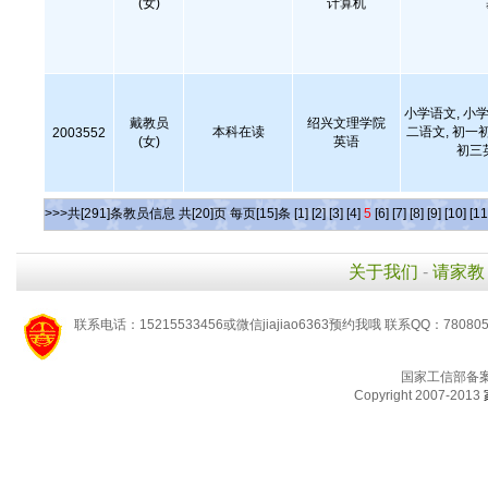
(女)
计算机
小学语文, 小学
戴教员
绍兴文理学院
本科在读
二语文, 初一
2003552
(女)
英语
初三
>>>共[291]条教员信息 共[20]页 每页[15]条
[1]
[2]
[3]
[4]
5
[6]
[7]
[8]
[9]
[10]
[11
关于我们
-
请家教
联系电话：15215533456或微信jiajiao6363预约我哦 联系QQ：78080
国家工信部备
Copyright 2007-2013