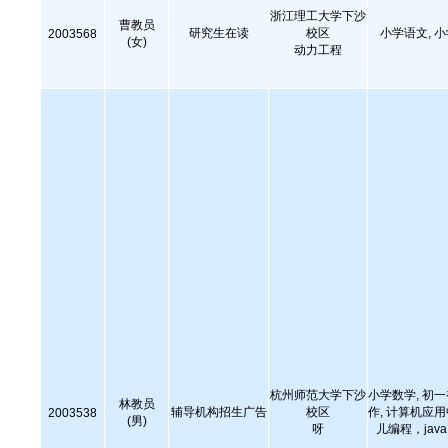
浙江理工大学下沙
曹教员
研究生在读
校区
小学语文, 
2003568
(女)
动力工程
杭州师范大学下沙
小学数学, 初
林教员
辅导机构招生广告
校区
作, 计算机应
2003538
(男)
呀
儿编程，java