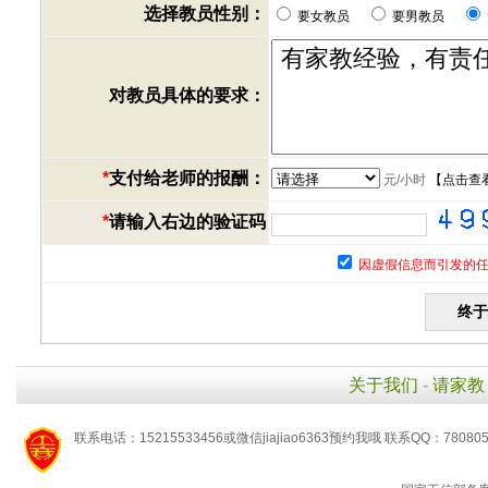
选择教员性别：
要女教员
要男教员
对教员具体的要求：
*
支付给老师的报酬：
元/小时
【
点击查
*
请输入右边的验证码
因虚假信息而引发的任
关于我们
-
请家教
联系电话：15215533456或微信jiajiao6363预约我哦 联系QQ：78080