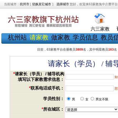
当前城市：
杭州市
[
切换其它城市
]
选择城市
您好，欢迎来63家教免中介费平台
六三家教
杭州站
请家教
做家教
学员信息
教员
目前，63家教平台在册教员
3809
名，其中明星教员
163
名
请家长（学员） / 
*
请家长（学员） / 辅导机构
如
填写以下家教需求信息：
*
联系电话或手机：
您
学员性别：
男
女
男女不限
*
所在城区：