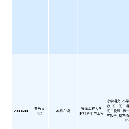
小学语文, 小学
数, 初一初二语
曹教员
安徽工程大学
本科在读
初二物理, 初一
2003680
(女)
材料科学与工程
三数学, 初三物
初