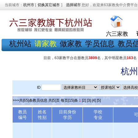
当前城市：
杭州市
[
切换其它城市
]
选择城市
您好，欢迎来63家教免中介费平台
六三家教
杭州站
请家教
做家教
学员信息
教员
目前，63家教平台在册教员
3809
名，其中明星教员
163
名
杭州
ID
>>>共[65]条教员信息 共[5]页 每页[15]条
1
[2]
[3]
[4]
[5]
教员
姓名
目前身份
学校
编号
性别
学历
专业