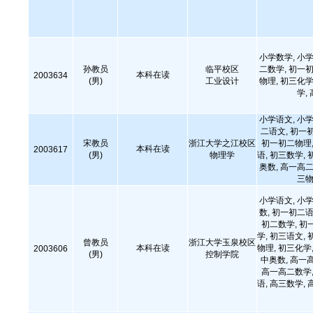
小学数学, 小学
孙教员
临平校区
二数学, 初一初
本科在读
2003634
(男)
工业设计
物理, 初三化学
学,
小学语文, 小学
二语文, 初一
宋教员
浙江大学之江校区
初一初二物理,
本科在读
2003617
(男)
物理学
语, 初三数学, 
奥数, 高一高二
三物
小学语文, 小学
数, 初一初二语
初二数学, 初
学, 初三语文, 
曾教员
浙江大学玉泉校区
本科在读
物理, 初三化学,
2003606
(男)
控制学院
中奥数, 高一
高一高二数学,
语, 高三数学, 