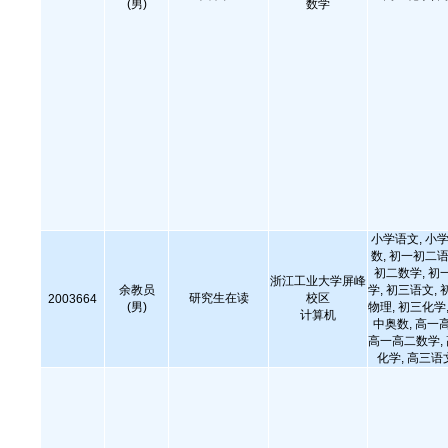
(男)
数学
小学语文, 小学
数, 初一初二语
初二数学, 初
浙江工业大学屏峰
余教员
学, 初三语文, 
研究生在读
校区
2003664
(男)
物理, 初三化学,
计算机
中奥数, 高一
高一高二数学,
化学, 高三语