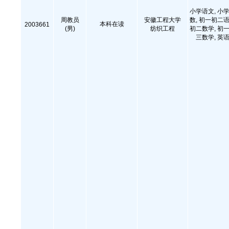
小学语文, 小学
周教员
安徽工程大学
数, 初一初二语
本科在读
2003661
(男)
纺织工程
初二数学, 初一
三数学, 英语