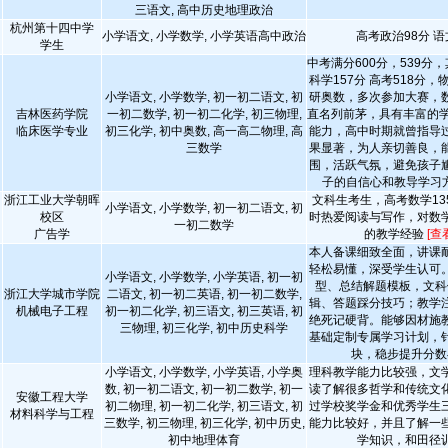
三语文, 高中历史地理政治
杭州第十四中学
小学语文, 小学数学, 小学英语高中政治
高考政治98分 语
学生
中考满分600分，539分，
科学157分 高考518分，
小学语文, 小学数学, 初一初二语文, 初
研奥数，多次参加大赛，
吉林医药学院
一初二数学, 初一初二化学, 初三物理,
直名列前茅，具有丰富的学
临床医学专业
初三化学, 初中奥数, 高一高二物理, 高
能力，高中时期就曾指导
三数学
果显著，为人亲切善良，
围，活跃气氛，避免孩子
子的自信心和教导学习
浙江工业大学朝晖
文科生考生，高考数学13
小学语文, 小学数学, 初一初二语文, 初
校区
时热爱阅读与写作，对数
一初二数学
广告学
的教学经验
[查
本人备课细致全面，讲课
轻松易懂，深受学生认可
小学语文, 小学数学, 小学英语, 初一初
型、总结解题模板，文科
浙江大学城市学院
二语文, 初一初二英语, 初一初二数学,
辑、答题踩分技巧；教学
机械电子工程
初一初二化学, 初三语文, 初三英语, 初
绝死记硬背。能够因材施
三物理, 初三化学, 初中历史科学
基础定制专属学习计划，
块，稳步提升分数
小学语文, 小学数学, 小学英语, 小学奥
理科教学能力比较强，文
数, 初一初二语文, 初一初二数学, 初一
读了解很多哲学和传统文
安徽工程大学
初二物理, 初一初二化学, 初三语文, 初
过学校奖学金和优秀学生
材料科学与工程
三数学, 初三物理, 初三化学, 初中历史,
能力比较好，并且了解一
初中地理体育
学知识，和田径