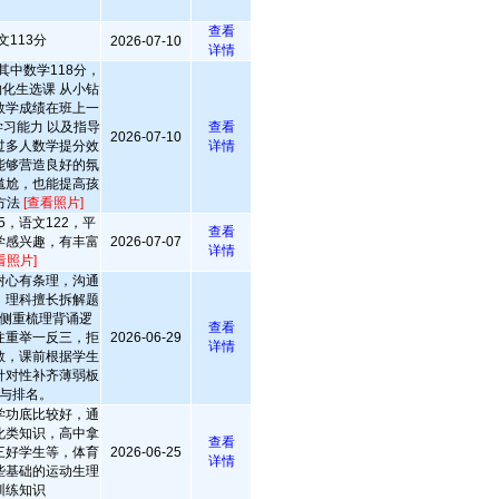
查看
文113分
2026-07-10
详情
其中数学118分，
物化生选课 从小钻
数学成绩在班上一
习能力 以及指导
查看
2026-07-10
过多人数学提分效
详情
能够营造良好的氛
尴尬，也能提高孩
方法
[查看照片]
5，语文122，平
查看
学感兴趣，有丰富
2026-07-07
详情
看照片]
耐心有条理，沟通
。理科擅长拆解题
侧重梳理背诵逻
查看
注重举一反三，拒
2026-06-29
详情
教，课前根据学生
针对性补齐薄弱板
与排名。
学功底比较好，通
化类知识，高中拿
查看
三好学生等，体育
2026-06-25
详情
些基础的运动生理
训练知识