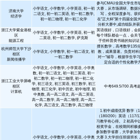
参与CMAU全国大学生市
小学语文, 小学数学, 小学英语, 初一初
大赛，从市场调研、数据
济南大学
二语文, 初一初二英语, 初一初二数学,
写，全程深度参与。获
经济学
初一初二物理, 初一初二化学
在"正大杯"第十四届全国
分析大赛中,成功组队并
浙江大学紫金港校
英语很好，口语很好，会
小学语文, 小学数学, 小学英语, 初一初
区
每个球队都会一点，会关
二英语, 初一初二数学, 萨克斯
能源工程
于些科普类书籍的知识证
擅长数学，高考数学135
杭州师范大学下沙
小学语文, 小学数学, 初一初二语文, 初
教，成果显著。负责对科
校区
一初二数学
对一”辅导，根据学生学
新闻传播学
定合适的个性化教学
小学语文, 小学数学, 小学英语, 小学奥
数, 初一初二语文, 初一初二英语, 初一
初二数学, 初一初二物理, 初一初二化
浙江工业大学屏峰
学, 初三语文, 初三英语, 初三数学, 初三
校区
中考649.5/700 高
物理, 初三化学, 初中历史, 初中地理, 初
计算机
中奥数, 高一高二语文, 高一高二英语,
高一高二数学, 高一高二物理, 高一高二
化学, 高三语文, 高三数学, 高三物理
1.初中成绩优异 数学（14
（180/200）英语（117
习教学有心得。 2.初高
校奖学金，在校期间积极
参加数学省赛，大学参加创
小学语文, 小学数学, 小学英语, 小学奥
大赛 3.大学担任班级班