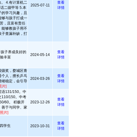
。 4.有计算机二
查看
2025-07-11
话二级甲等 5.本
详情
子的学习兴趣，且
能够与孩子打成一
苦，且富有责任
，能够教孩子用不
孩子查漏补缺，打
导孩子养成良好的
查看
2024-05-14
经验丰富
详情
校级奖，婺城区青
秀个人，擅长乒乓
查看
2024-03-26
情绪稳定，会引导
详情
照片]
语131/150。中
110/150。中考
查看
60/60。 积极开
2023-12-26
详情
，善于与同学、家
照片]
查看
四学生
2023-10-31
详情