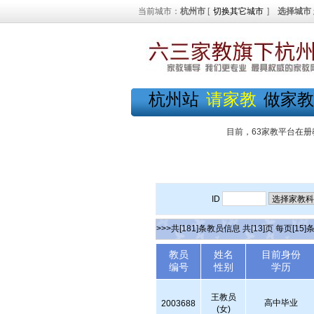
当前城市：
杭州市
[
切换其它城市
]
选择城市
杭州站
请家教
做家教
目前，63家教平台在册
ID
>>>共[181]条教员信息 共[13]页 每页[15]
教员
姓名
目前身份
编号
性别
学历
王教员
高中毕业
2003688
(女)