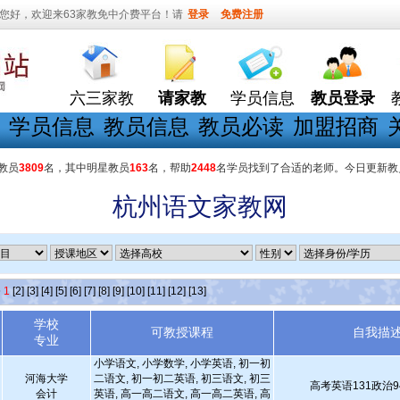
您好，欢迎来63家教免中介费平台！请
登录
免费注册
六三家教
请家教
学员信息
教员登录
学员信息
教员信息
教员必读
加盟招商
教员
3809
名，其中明星教员
163
名，帮助
2448
名学员找到了合适的老师。今日更新教
杭州语文家教网
条
1
[2]
[3]
[4]
[5]
[6]
[7]
[8]
[9]
[10]
[11]
[12]
[13]
学校
可教授课程
自我描
专业
小学语文, 小学数学, 小学英语, 初一初
河海大学
二语文, 初一初二英语, 初三语文, 初三
高考英语131政治9
会计
英语, 高一高二语文, 高一高二英语, 高