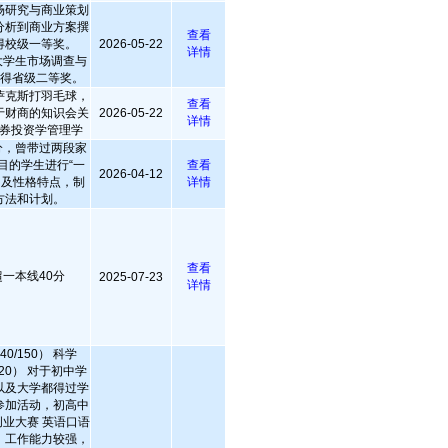
场研究与商业策划
分析到商业方案撰
查看
得校级一等奖。
2026-05-22
详情
大学生市场调查与
获得省级二等奖。
萨克斯打羽毛球，
查看
于财商的知识会关
2026-05-22
详情
券投资学管理学
分，曾带过两段家
目的学生进行“一
查看
2026-04-12
习及性格特点，制
详情
方法和计划。
查看
考超一本线40分
2025-07-23
详情
0/150） 科学
/120） 对于初中学
中以及大学都得过学
参加活动，初高中
业大赛 英语口语
长，工作能力较强，