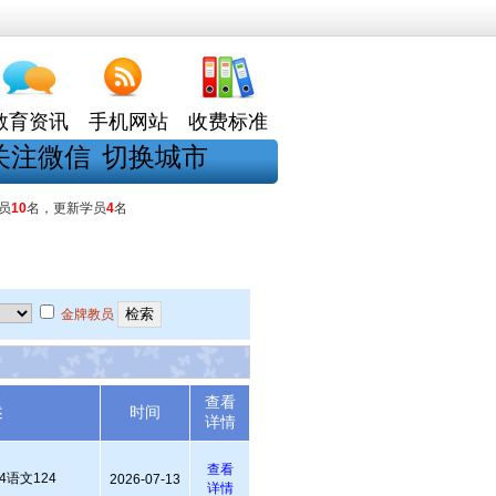
教育资讯
手机网站
收费标准
关注微信
切换城市
员
10
名，更新学员
4
名
金牌教员
查看
述
时间
详情
查看
4语文124
2026-07-13
详情