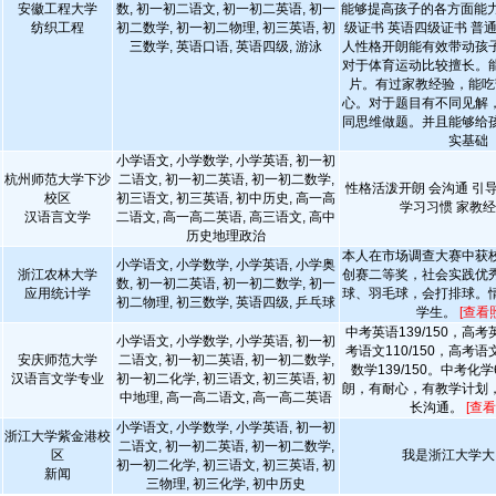
安徽工程大学
数, 初一初二语文, 初一初二英语, 初一
能够提高孩子的各方面能力
纺织工程
初二数学, 初一初二物理, 初三英语, 初
级证书 英语四级证书 普通
三数学, 英语口语, 英语四级, 游泳
人性格开朗能有效带动孩
对于体育运动比较擅长。
片。有过家教经验，能吃
心。对于题目有不同见解
同思维做题。并且能够给
实基础
小学语文, 小学数学, 小学英语, 初一初
杭州师范大学下沙
二语文, 初一初二英语, 初一初二数学,
性格活泼开朗 会沟通 引
校区
初三语文, 初三英语, 初中历史, 高一高
学习习惯 家教
汉语言文学
二语文, 高一高二英语, 高三语文, 高中
历史地理政治
本人在市场调查大赛中获
小学语文, 小学数学, 小学英语, 小学奥
浙江农林大学
创赛二等奖，社会实践优
数, 初一初二英语, 初一初二数学, 初一
应用统计学
球、羽毛球，会打排球。
初二物理, 初三数学, 英语四级, 乒乓球
学生。
[查看
中考英语139/150，高考英
小学语文, 小学数学, 小学英语, 初一初
考语文110/150，高考语文
安庆师范大学
二语文, 初一初二英语, 初一初二数学,
数学139/150。中考化学
汉语言文学专业
初一初二化学, 初三语文, 初三英语, 初
朗，有耐心，有教学计划
中地理, 高一高二语文, 高一高二英语
长沟通。
[查看
小学语文, 小学数学, 小学英语, 初一初
浙江大学紫金港校
二语文, 初一初二英语, 初一初二数学,
区
我是浙江大学大
初一初二化学, 初三语文, 初三英语, 初
新闻
三物理, 初三化学, 初中历史