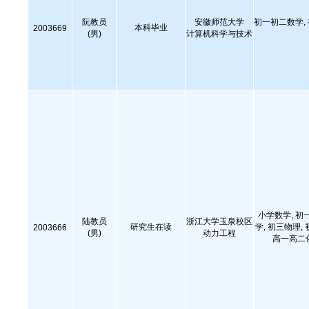
阮教员
安徽师范大学
初一初二数学,
本科毕业
2003669
(男)
计算机科学与技术
小学数学, 初
陆教员
浙江大学玉泉校区
研究生在读
学, 初三物理,
2003666
(男)
动力工程
高一高二