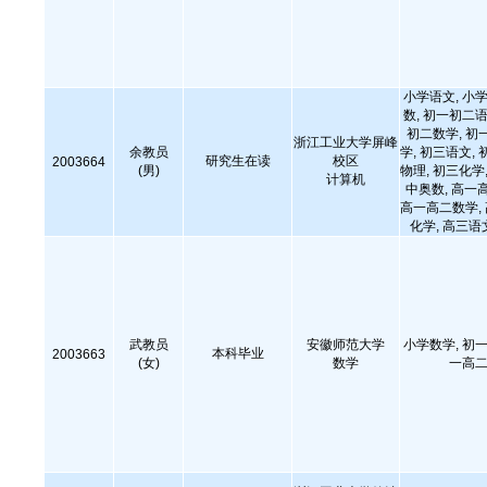
小学语文, 小学
数, 初一初二语
初二数学, 初
浙江工业大学屏峰
余教员
学, 初三语文, 
研究生在读
校区
2003664
(男)
物理, 初三化学,
计算机
中奥数, 高一
高一高二数学,
化学, 高三语
武教员
安徽师范大学
小学数学, 初一
本科毕业
2003663
(女)
数学
一高二