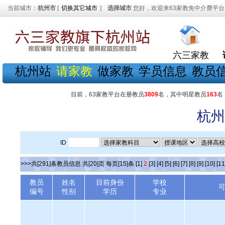
当前城市：
杭州市
[
切换其它城市
]
选择城市
您好，欢迎来63家教免中介费平台
六三家教
杭州站
请家教
做家教
学员信息
教员
目前，63家教平台在册教员
3809
名，其中明星教员
163
名
杭州
ID
>>>共[291]条教员信息 共[20]页 每页[15]条
[1]
2
[3]
[4]
[5]
[6]
[7]
[8]
[9]
[10]
[11
教员
姓名
目前身份
学校
编号
性别
学历
专业