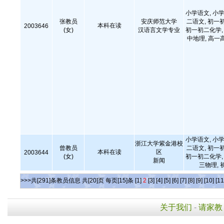
小学语文, 小学
张教员
安庆师范大学
二语文, 初一
本科在读
2003646
(女)
汉语言文学专业
初一初二化学, 
中地理, 高一
小学语文, 小学
浙江大学紫金港校
曾教员
二语文, 初一
本科在读
区
2003644
(女)
初一初二化学, 
新闻
三物理, 
>>>共[291]条教员信息 共[20]页 每页[15]条
[1]
2
[3]
[4]
[5]
[6]
[7]
[8]
[9]
[10]
[11
关于我们
-
请家教