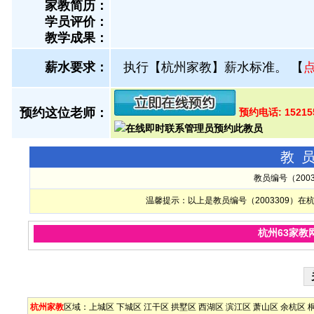
家教简历：
学员评价：
教学成果：
薪水要求：
执行【杭州家教】薪水标准。
【
预约这位老师：
预约电话: 15215
教
教员编号（200
温馨提示：以上是教员编号（2003309）
杭州63家教
杭州家教
区域：
上城区
下城区
江干区
拱墅区
西湖区
滨江区
萧山区
余杭区