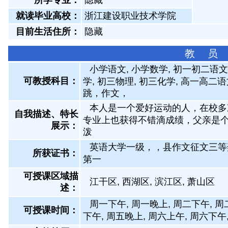
所学专业：
隐藏
就读毕业高校：
浙江建设职业技术学院
目前生活住所：
隐藏
教 员
小学语文, 小学数学, 初一初二语文
可教授科目：
学, 初三物理, 初三化学, 高一高二
跳，作文，
本人是一个爱好运动的人，在校多
自我描述、特长
专业上也获得不错滴成绩，父亲是
展示
：
泼
英语大学一级，，县作文征文三等
所获证书
：
第一
可授课区域描
江干区, 西湖区, 滨江区, 萧山区
述：
周一下午, 周一晚上, 周二下午, 周
可授课时间：
下午, 周五晚上, 周六上午, 周六下午