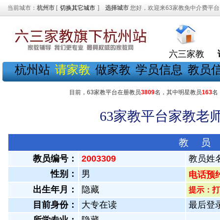
当前城市：
杭州市
[
切换其它城市
]
选择城市
您好，欢迎来63家教免中介费平台
六三家教
杭州站
请家教
做家教
学员信息
教员
目前，63家教平台在册教员
3809
名，其中明星教员
163
名
63家教平台家教老师
教 员
教员编号：
2003309
教员姓
性别：
男
电话预
出生年月：
隐藏
提示：打
目前身份：
大专在读
最后登录：